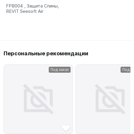
FPB004 , Защита Спины,
REVIT Seesoft Air
Персональные рекомендации
Под заказ
Под з