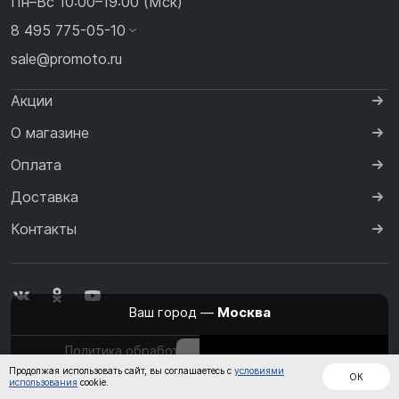
Пн–Вс 10:00–19:00 (Мск)
8 495 775-05-10
sale@promoto.ru
Акции
О магазине
Оплата
Доставка
Контакты
Ваш город —
Москва
Политика обработки персональных данных
Изменить
Да, всё верно
Дождевики
Куртки
Шлемы
Продолжая использовать сайт, вы соглашаетесь с
условиями
ОК
использования
cookie.