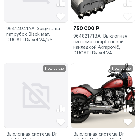
750 000 ₽
96414941AA, Защита на
патрубок Black мат.,
96482171BA, Выхлопная
DUCATI Diavel V4/RS
система с карбоновой
накладкой Akrapovič,
DUCATI Diavel V4
Под заказ
Под заказ
Выхлопная система Dr.
Выхлопная система Dr.