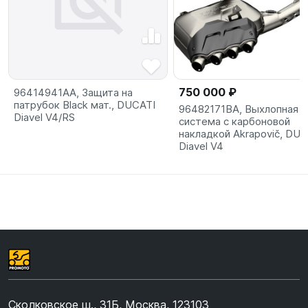
750 000 ₽
96414941AA, Защита на
патрубок Black мат., DUCATI
96482171BA, Выхлопная
Diavel V4/RS
система с карбоновой
накладкой Akrapovič, DUC
Diavel V4
Сколковское ш., 31Б, Москва, 123103