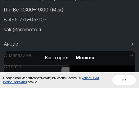
Пн–Вс 10:00–19:00 (Мск)
8 495 775-05-10
sale@promoto.ru
Акции
О магазине
Ваш город —
Москва
Оплата
Изменить
Да, всё верно
Дождевики
Куртки
Шлемы
Доставка
Продолжая использовать сайт, вы соглашаетесь с
условиями
ОК
использования
cookie.
Контакты
Кожаные
Обувь
Штаны
комбинезоны
Перчатки
Кроссовые
от
до
Очки и Маски
Термобелье
Политика обработки персональных данных