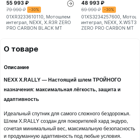
55 993 ₽
48 993 ₽
79 990 ₽
69 990 ₽
-30%
-30%
01XR3233610110, Мотошлем
01XS3234257600, Мотош
интеграл, NEXX, X.R3R ZERO
интеграл, NEXX, X.WST3
PRO CARBON BLACK MT
ZERO PRO CARBON MT
О товаре
Описание
NEXX X.RALLY — Настоящий шлем ТРОЙНОГО
назначения: максимальная лёгкость, защита и
адаптивность
Идеальный спутник для самого сложного бездорожья.
Шлем X.RALLY создан для покорителей хард эндуро,
сочетая минимальный вес, максимальную безопасность
и продуманную адаптивность под любые условия.