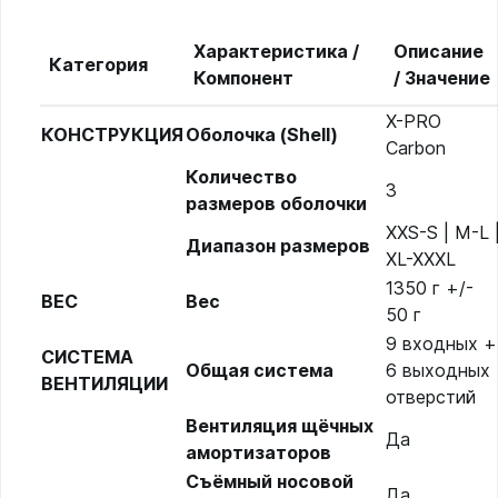
Характеристика /
Описание
Категория
Компонент
/ Значение
X-PRO
КОНСТРУКЦИЯ
Оболочка (Shell)
Carbon
Количество
3
размеров оболочки
XXS-S | M-L 
Диапазон размеров
XL-XXXL
1350 г +/-
ВЕС
Вес
50 г
9 входных +
СИСТЕМА
Общая система
6 выходных
ВЕНТИЛЯЦИИ
отверстий
Вентиляция щёчных
Да
амортизаторов
Съёмный носовой
Да