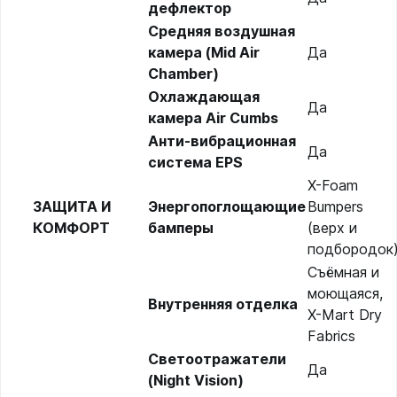
дефлектор
Средняя воздушная
камера (Mid Air
Да
Chamber)
Охлаждающая
Да
камера Air Cumbs
Анти-вибрационная
Да
система EPS
X-Foam
ЗАЩИТА И
Энергопоглощающие
Bumpers
КОМФОРТ
бамперы
(верх и
подбородок
Съёмная и
моющаяся,
Внутренняя отделка
X-Mart Dry
Fabrics
Светоотражатели
Да
(Night Vision)