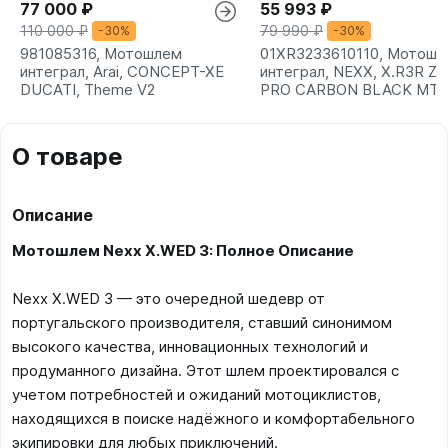
77 000 ₽
55 993 ₽
110 000 ₽
79 990 ₽
-30%
-30%
981085316, Мотошлем
01XR3233610110, Мотошл
интеграл, Arai, CONCEPT-XE
интеграл, NEXX, X.R3R Z
DUCATI, Theme V2
PRO CARBON BLACK MT
О товаре
Описание
Мотошлем Nexx X.WED 3: Полное Описание
Nexx X.WED 3 — это очередной шедевр от
португальского производителя, ставший синонимом
высокого качества, инновационных технологий и
продуманного дизайна. Этот шлем проектировался с
учетом потребностей и ожиданий мотоциклистов,
находящихся в поиске надёжного и комфортабельного
экипировки для любых приключений.