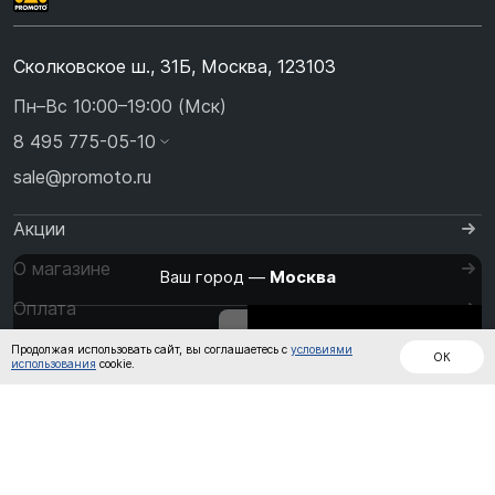
Сколковское ш., 31Б, Москва, 123103
Пн–Вс 10:00–19:00 (Мск)
8 495 775-05-10
sale@promoto.ru
Акции
О магазине
Ваш город —
Москва
Оплата
Изменить
Да, всё верно
Дождевики
Куртки
Шлемы
Доставка
Продолжая использовать сайт, вы соглашаетесь с
условиями
ОК
использования
cookie.
Контакты
Кожаные
Обувь
Штаны
комбинезоны
Перчатки
Кроссовые